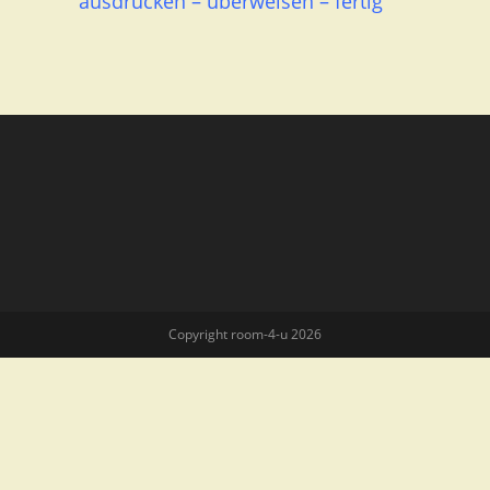
ausdrucken – überweisen – fertig
Copyright room-4-u 2026