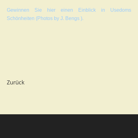
Gewinnen Sie hier einen Einblick in Usedoms
Schönheiten (Photos by
J. Bengs
).
Zurück